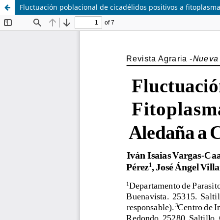
Fluctuación poblacional de cicadélidos positivos a fitoplas