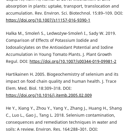
absorption in plants: uptake, transport, translocation and
accumulation. Rev. Environ. Sci. Biotechnol. 15:89–109. DOI:
https://doi.org/10.1007/s11157-016-9390-1
Halka M., Smoleń S., Ledwożyw-Smoleń I., Sady W. 2019.
Comparison of Effects of Potassium Iodide and
Iodosalicylates on the Antioxidant Potential and Iodine
Accumulation in Young Tomato Plants. J. Plant Growth
Regul. DOI:
https://doi.org/10.1007/s00344-019-09981-2
Hartikainen H. 2005. Biogeochemistry of selenium and its
impact on food chain quality and human health. J. Trace
Elem. Med. Biol. 18:309–318. DOI:
https://doi.org/10.1016/j.jtemb.2005.02.009
He Y., Xiang Y., Zhou Y., Yang Y., Zhang J., Huang H., Shang
C., Luo L., Gao J., Tang L. 2018. Selenium contamination,
consequences and remediation techniques in water and
soils: A review. Environ. Res. 164:288–301. DOI: