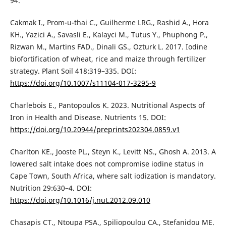
94.
Cakmak I., Prom-u-thai C., Guilherme LRG., Rashid A., Hora
KH., Yazici A., Savasli E., Kalayci M., Tutus Y., Phuphong P.,
Rizwan M., Martins FAD., Dinali GS., Ozturk L. 2017. Iodine
biofortification of wheat, rice and maize through fertilizer
strategy. Plant Soil 418:319–335. DOI:
https://doi.org/10.1007/s11104-017-3295-9
Charlebois E., Pantopoulos K. 2023. Nutritional Aspects of
Iron in Health and Disease. Nutrients 15. DOI:
https://doi.org/10.20944/preprints202304.0859.v1
Charlton KE., Jooste PL., Steyn K., Levitt NS., Ghosh A. 2013. A
lowered salt intake does not compromise iodine status in
Cape Town, South Africa, where salt iodization is mandatory.
Nutrition 29:630–4. DOI:
https://doi.org/10.1016/j.nut.2012.09.010
Chasapis CT., Ntoupa PSA., Spiliopoulou CA., Stefanidou ME.