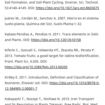
Soil Formation, and Soil-Plant Cycling. Environ. Sci. Technol.
53:4140–4149. DOI:
https://doi.org/10.1021/acs.est.8b03675
Juárez M., Cerdán M., Sanchez A. 2007. Hierro en el sistema
suelo-planta. Química del Sist. Suelo Planta:1–32.
Kabata-Pendias A., Pendias H. 2011. Trace elements in Soils
and Plants. DOI:
https://doi.org/10.1201/b10158
Kiferle C., Gonzali S., Holwerda HT., Ibaceta RR., Perata P.
2013. Tomato fruits: a good target for iodine biofortification.
Front. Plant Sci. 4:205. DOI:
https://doi.org/10.3389/fpls.2013.00205
Kirkby E. 2011. Introduction, Definition and Classification of
Nutrients. Elsevier Ltd. DOI:
https://doi.org/10.1016/B978-0-
12-384905-2.00001-7
Kobayashi T., Nozoye T., Nishiwa N. 2019. Iron Transport
and Its Regulation in Plants Takanori. Free Radic. Biol. Med.