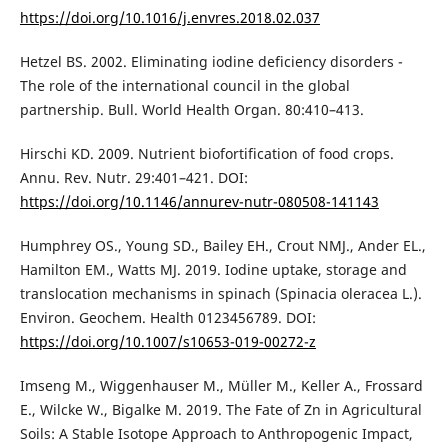
https://doi.org/10.1016/j.envres.2018.02.037
Hetzel BS. 2002. Eliminating iodine deficiency disorders -
The role of the international council in the global
partnership. Bull. World Health Organ. 80:410–413.
Hirschi KD. 2009. Nutrient biofortification of food crops.
Annu. Rev. Nutr. 29:401–421. DOI:
https://doi.org/10.1146/annurev-nutr-080508-141143
Humphrey OS., Young SD., Bailey EH., Crout NMJ., Ander EL.,
Hamilton EM., Watts MJ. 2019. Iodine uptake, storage and
translocation mechanisms in spinach (Spinacia oleracea L.).
Environ. Geochem. Health 0123456789. DOI:
https://doi.org/10.1007/s10653-019-00272-z
Imseng M., Wiggenhauser M., Müller M., Keller A., Frossard
E., Wilcke W., Bigalke M. 2019. The Fate of Zn in Agricultural
Soils: A Stable Isotope Approach to Anthropogenic Impact,