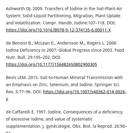
Ashworth DJ. 2009. Transfers of Iodine in the Soil-Plant-Air
System: Solid-Liquid Partitioning, Migration, Plant Uptake
and Volatilization. Compr. Handb. Iodine:107–118. DOI:
https://doi.org/10.1016/B978-0-12-374135-6.00011-X
de Benoist B., McLean E., Andersson M., Rogers L. 2008.
Iodine Deficiency in 2007: Global Progress since 2003. Food
Nutr. Bull. 29:195–202. DOI:
https://doi.org/10.1177/156482650802900305
Bevis LEM. 2015. Soil-to-Human Mineral Transmission with
an Emphasis on Zinc, Selenium, and Iodine. Springer Sci.
Rev. 3:77–96. DOI:
https://doi.org/10.1007/s40362-014-0026-
y
de Caffarelli E. 1997. Iodine. Consequences of a deficiency,
of excessive iodine, and value of systematic
supplementation. J. gynécologie, Obs. Biol. la Reprod. 26:90–