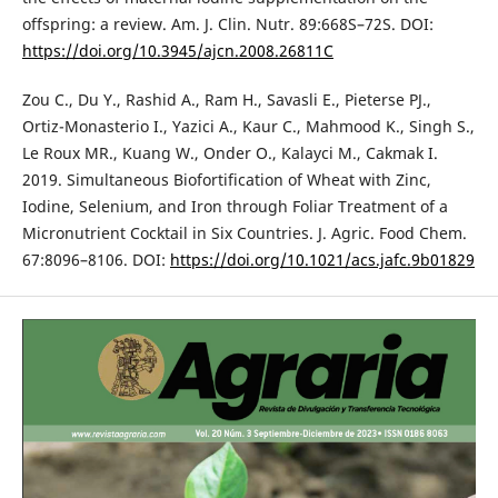
offspring: a review. Am. J. Clin. Nutr. 89:668S–72S. DOI:
https://doi.org/10.3945/ajcn.2008.26811C
Zou C., Du Y., Rashid A., Ram H., Savasli E., Pieterse PJ.,
Ortiz-Monasterio I., Yazici A., Kaur C., Mahmood K., Singh S.,
Le Roux MR., Kuang W., Onder O., Kalayci M., Cakmak I.
2019. Simultaneous Biofortification of Wheat with Zinc,
Iodine, Selenium, and Iron through Foliar Treatment of a
Micronutrient Cocktail in Six Countries. J. Agric. Food Chem.
67:8096–8106. DOI:
https://doi.org/10.1021/acs.jafc.9b01829