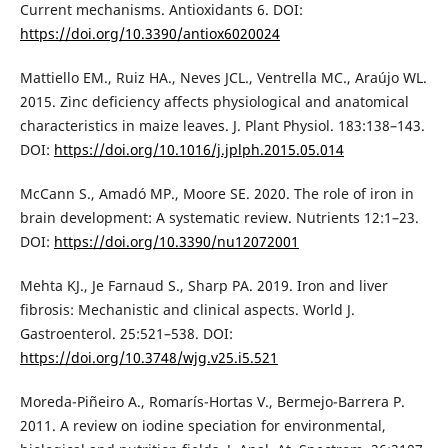
Current mechanisms. Antioxidants 6. DOI:
https://doi.org/10.3390/antiox6020024
Mattiello EM., Ruiz HA., Neves JCL., Ventrella MC., Araújo WL.
2015. Zinc deficiency affects physiological and anatomical
characteristics in maize leaves. J. Plant Physiol. 183:138–143.
DOI:
https://doi.org/10.1016/j.jplph.2015.05.014
McCann S., Amadó MP., Moore SE. 2020. The role of iron in
brain development: A systematic review. Nutrients 12:1–23.
DOI:
https://doi.org/10.3390/nu12072001
Mehta KJ., Je Farnaud S., Sharp PA. 2019. Iron and liver
fibrosis: Mechanistic and clinical aspects. World J.
Gastroenterol. 25:521–538. DOI:
https://doi.org/10.3748/wjg.v25.i5.521
Moreda-Piñeiro A., Romarís-Hortas V., Bermejo-Barrera P.
2011. A review on iodine speciation for environmental,