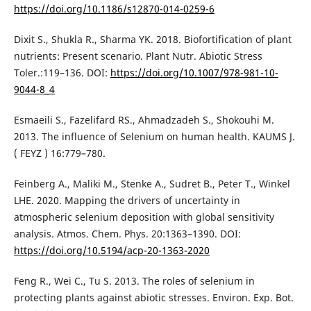
https://doi.org/10.1186/s12870-014-0259-6
Dixit S., Shukla R., Sharma YK. 2018. Biofortification of plant
nutrients: Present scenario. Plant Nutr. Abiotic Stress
Toler.:119–136. DOI:
https://doi.org/10.1007/978-981-10-
9044-8_4
Esmaeili S., Fazelifard RS., Ahmadzadeh S., Shokouhi M.
2013. The influence of Selenium on human health. KAUMS J.
( FEYZ ) 16:779–780.
Feinberg A., Maliki M., Stenke A., Sudret B., Peter T., Winkel
LHE. 2020. Mapping the drivers of uncertainty in
atmospheric selenium deposition with global sensitivity
analysis. Atmos. Chem. Phys. 20:1363–1390. DOI:
https://doi.org/10.5194/acp-20-1363-2020
Feng R., Wei C., Tu S. 2013. The roles of selenium in
protecting plants against abiotic stresses. Environ. Exp. Bot.