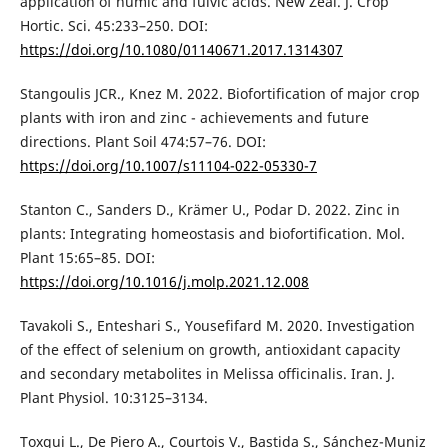
application of humic and fulvic acids. New Zeal. J. Crop
Hortic. Sci. 45:233–250. DOI:
https://doi.org/10.1080/01140671.2017.1314307
Stangoulis JCR., Knez M. 2022. Biofortification of major crop
plants with iron and zinc - achievements and future
directions. Plant Soil 474:57–76. DOI:
https://doi.org/10.1007/s11104-022-05330-7
Stanton C., Sanders D., Krämer U., Podar D. 2022. Zinc in
plants: Integrating homeostasis and biofortification. Mol.
Plant 15:65–85. DOI:
https://doi.org/10.1016/j.molp.2021.12.008
Tavakoli S., Enteshari S., Yousefifard M. 2020. Investigation
of the effect of selenium on growth, antioxidant capacity
and secondary metabolites in Melissa officinalis. Iran. J.
Plant Physiol. 10:3125–3134.
Toxqui L., De Piero A., Courtois V., Bastida S., Sánchez-Muniz