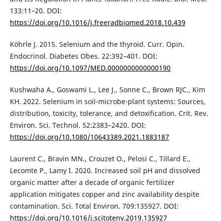
133:11–20. DOI:
https://doi.org/10.1016/j.freeradbiomed.2018.10.439
Köhrle J. 2015. Selenium and the thyroid. Curr. Opin.
Endocrinol. Diabetes Obes. 22:392–401. DOI:
https://doi.org/10.1097/MED.0000000000000190
Kushwaha A., Goswami L., Lee J., Sonne C., Brown RJC., Kim
KH. 2022. Selenium in soil-microbe-plant systems: Sources,
distribution, toxicity, tolerance, and detoxification. Crit. Rev.
Environ. Sci. Technol. 52:2383–2420. DOI:
https://doi.org/10.1080/10643389.2021.1883187
Laurent C., Bravin MN., Crouzet O., Pelosi C., Tillard E.,
Lecomte P., Lamy I. 2020. Increased soil pH and dissolved
organic matter after a decade of organic fertilizer
application mitigates copper and zinc availability despite
contamination. Sci. Total Environ. 709:135927. DOI:
https://doi.org/10.1016/j.scitotenv.2019.135927