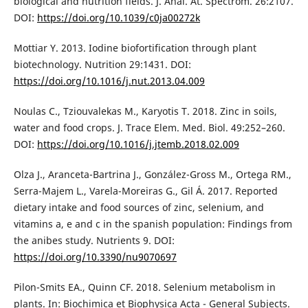
biological and nutrition fields. J. Anal. At. Spectrom. 26:2107.
DOI:
https://doi.org/10.1039/c0ja00272k
Mottiar Y. 2013. Iodine biofortification through plant
biotechnology. Nutrition 29:1431. DOI:
https://doi.org/10.1016/j.nut.2013.04.009
Noulas C., Tziouvalekas M., Karyotis T. 2018. Zinc in soils,
water and food crops. J. Trace Elem. Med. Biol. 49:252–260.
DOI:
https://doi.org/10.1016/j.jtemb.2018.02.009
Olza J., Aranceta-Bartrina J., González-Gross M., Ortega RM.,
Serra-Majem L., Varela-Moreiras G., Gil Á. 2017. Reported
dietary intake and food sources of zinc, selenium, and
vitamins a, e and c in the spanish population: Findings from
the anibes study. Nutrients 9. DOI:
https://doi.org/10.3390/nu9070697
Pilon-Smits EA., Quinn CF. 2018. Selenium metabolism in
plants. In: Biochimica et Biophysica Acta - General Subjects.