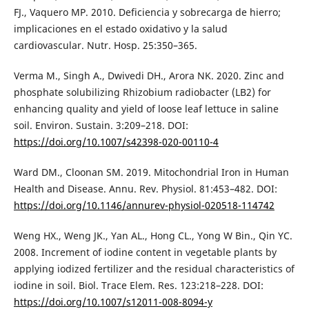
FJ., Vaquero MP. 2010. Deficiencia y sobrecarga de hierro;
implicaciones en el estado oxidativo y la salud
cardiovascular. Nutr. Hosp. 25:350–365.
Verma M., Singh A., Dwivedi DH., Arora NK. 2020. Zinc and
phosphate solubilizing Rhizobium radiobacter (LB2) for
enhancing quality and yield of loose leaf lettuce in saline
soil. Environ. Sustain. 3:209–218. DOI:
https://doi.org/10.1007/s42398-020-00110-4
Ward DM., Cloonan SM. 2019. Mitochondrial Iron in Human
Health and Disease. Annu. Rev. Physiol. 81:453–482. DOI:
https://doi.org/10.1146/annurev-physiol-020518-114742
Weng HX., Weng JK., Yan AL., Hong CL., Yong W Bin., Qin YC.
2008. Increment of iodine content in vegetable plants by
applying iodized fertilizer and the residual characteristics of
iodine in soil. Biol. Trace Elem. Res. 123:218–228. DOI:
https://doi.org/10.1007/s12011-008-8094-y