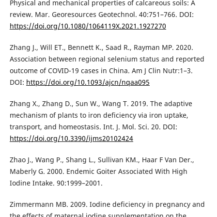
Physical and mechanical properties of calcareous soils: A
review. Mar. Georesources Geotechnol. 40:751–766. DOI:
https://doi.org/10.1080/1064119X.2021.1927270
Zhang J., Will ET., Bennett K., Saad R., Rayman MP. 2020.
Association between regional selenium status and reported
outcome of COVID-19 cases in China. Am J Clin Nutr:1–3.
DOI:
https://doi.org/10.1093/ajcn/nqaa095
Zhang X., Zhang D., Sun W., Wang T. 2019. The adaptive
mechanism of plants to iron deficiency via iron uptake,
transport, and homeostasis. Int. J. Mol. Sci. 20. DOI:
https://doi.org/10.3390/ijms20102424
Zhao J., Wang P., Shang L., Sullivan KM., Haar F Van Der.,
Maberly G. 2000. Endemic Goiter Associated With High
Iodine Intake. 90:1999–2001.
Zimmermann MB. 2009. Iodine deficiency in pregnancy and
the effects of maternal iodine supplementation on the