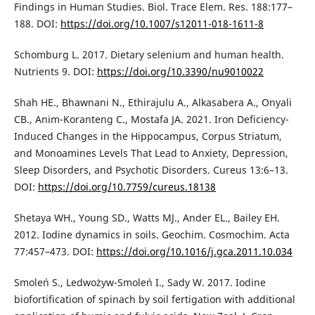
Findings in Human Studies. Biol. Trace Elem. Res. 188:177–
188. DOI:
https://doi.org/10.1007/s12011-018-1611-8
Schomburg L. 2017. Dietary selenium and human health.
Nutrients 9. DOI:
https://doi.org/10.3390/nu9010022
Shah HE., Bhawnani N., Ethirajulu A., Alkasabera A., Onyali
CB., Anim-Koranteng C., Mostafa JA. 2021. Iron Deficiency-
Induced Changes in the Hippocampus, Corpus Striatum,
and Monoamines Levels That Lead to Anxiety, Depression,
Sleep Disorders, and Psychotic Disorders. Cureus 13:6–13.
DOI:
https://doi.org/10.7759/cureus.18138
Shetaya WH., Young SD., Watts MJ., Ander EL., Bailey EH.
2012. Iodine dynamics in soils. Geochim. Cosmochim. Acta
77:457–473. DOI:
https://doi.org/10.1016/j.gca.2011.10.034
Smoleń S., Ledwożyw-Smoleń I., Sady W. 2017. Iodine
biofortification of spinach by soil fertigation with additional