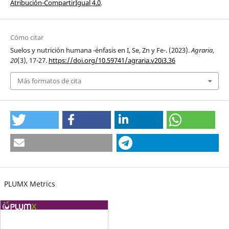
Atribución-CompartirIgual 4.0
.
Cómo citar
Suelos y nutrición humana -énfasis en I, Se, Zn y Fe-. (2023).
Agraria
,
20
(3), 17-27.
https://doi.org/10.59741/agraria.v20i3.36
Más formatos de cita
PLUMX Metrics