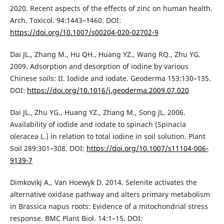
2020. Recent aspects of the effects of zinc on human health.
Arch. Toxicol. 94:1443–1460. DOI:
https://doi.org/10.1007/s00204-020-02702-9
Dai JL., Zhang M., Hu QH., Huang YZ., Wang RQ., Zhu YG.
2009. Adsorption and desorption of iodine by various
Chinese soils: II. Iodide and iodate. Geoderma 153:130–135.
DOI:
https://doi.org/10.1016/j.geoderma.2009.07.020
Dai JL., Zhu YG., Huang YZ., Zhang M., Song JL. 2006.
Availability of iodide and iodate to spinach (Spinacia
oleracea L.) in relation to total iodine in soil solution. Plant
Soil 289:301–308. DOI:
https://doi.org/10.1007/s11104-006-
9139-7
Dimkovikj A., Van Hoewyk D. 2014. Selenite activates the
alternative oxidase pathway and alters primary metabolism
in Brassica napus roots: Evidence of a mitochondrial stress
response. BMC Plant Biol. 14:1–15. DOI: