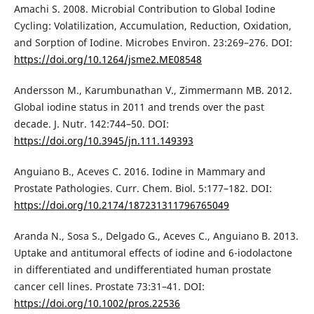
Amachi S. 2008. Microbial Contribution to Global Iodine
Cycling: Volatilization, Accumulation, Reduction, Oxidation,
and Sorption of Iodine. Microbes Environ. 23:269–276. DOI:
https://doi.org/10.1264/jsme2.ME08548
Andersson M., Karumbunathan V., Zimmermann MB. 2012.
Global iodine status in 2011 and trends over the past
decade. J. Nutr. 142:744–50. DOI:
https://doi.org/10.3945/jn.111.149393
Anguiano B., Aceves C. 2016. Iodine in Mammary and
Prostate Pathologies. Curr. Chem. Biol. 5:177–182. DOI:
https://doi.org/10.2174/187231311796765049
Aranda N., Sosa S., Delgado G., Aceves C., Anguiano B. 2013.
Uptake and antitumoral effects of iodine and 6-iodolactone
in differentiated and undifferentiated human prostate
cancer cell lines. Prostate 73:31–41. DOI:
https://doi.org/10.1002/pros.22536