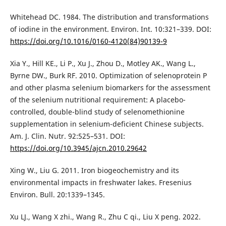
Whitehead DC. 1984. The distribution and transformations
of iodine in the environment. Environ. Int. 10:321–339. DOI:
https://doi.org/10.1016/0160-4120(84)90139-9
Xia Y., Hill KE., Li P., Xu J., Zhou D., Motley AK., Wang L.,
Byrne DW., Burk RF. 2010. Optimization of selenoprotein P
and other plasma selenium biomarkers for the assessment
of the selenium nutritional requirement: A placebo-
controlled, double-blind study of selenomethionine
supplementation in selenium-deficient Chinese subjects.
Am. J. Clin. Nutr. 92:525–531. DOI:
https://doi.org/10.3945/ajcn.2010.29642
Xing W., Liu G. 2011. Iron biogeochemistry and its
environmental impacts in freshwater lakes. Fresenius
Environ. Bull. 20:1339–1345.
Xu LJ., Wang X zhi., Wang R., Zhu C qi., Liu X peng. 2022.