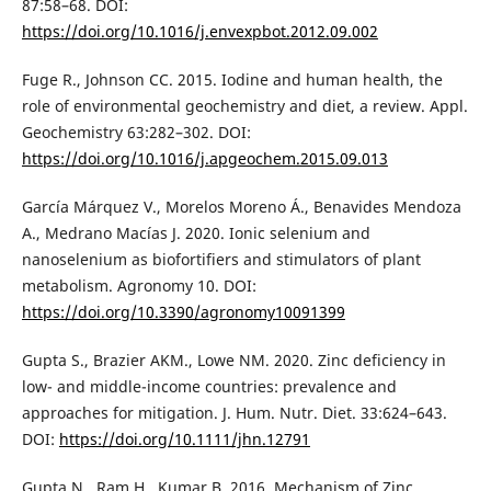
87:58–68. DOI:
https://doi.org/10.1016/j.envexpbot.2012.09.002
Fuge R., Johnson CC. 2015. Iodine and human health, the
role of environmental geochemistry and diet, a review. Appl.
Geochemistry 63:282–302. DOI:
https://doi.org/10.1016/j.apgeochem.2015.09.013
García Márquez V., Morelos Moreno Á., Benavides Mendoza
A., Medrano Macías J. 2020. Ionic selenium and
nanoselenium as biofortifiers and stimulators of plant
metabolism. Agronomy 10. DOI:
https://doi.org/10.3390/agronomy10091399
Gupta S., Brazier AKM., Lowe NM. 2020. Zinc deficiency in
low- and middle-income countries: prevalence and
approaches for mitigation. J. Hum. Nutr. Diet. 33:624–643.
DOI:
https://doi.org/10.1111/jhn.12791
Gupta N., Ram H., Kumar B. 2016. Mechanism of Zinc