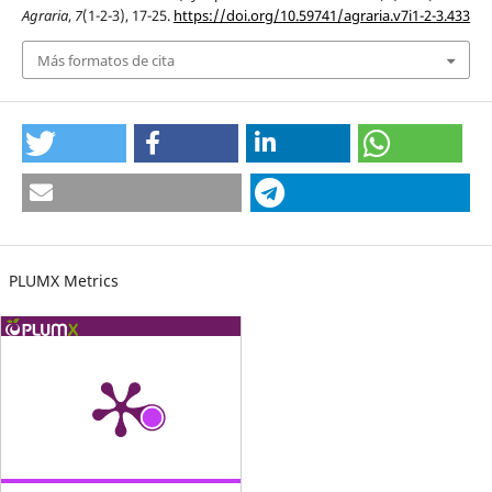
Agraria
,
7
(1-2-3), 17-25.
https://doi.org/10.59741/agraria.v7i1-2-3.433
Más formatos de cita
PLUMX Metrics