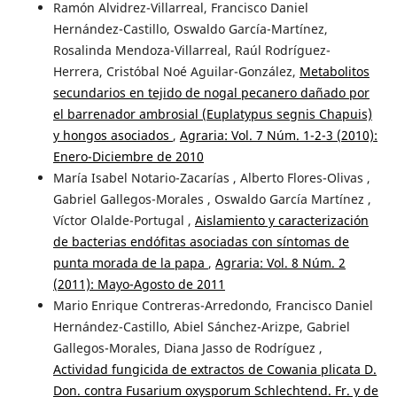
Ramón Alvidrez-Villarreal, Francisco Daniel
Hernández-Castillo, Oswaldo García-Martínez,
Rosalinda Mendoza-Villarreal, Raúl Rodríguez-
Herrera, Cristóbal Noé Aguilar-González,
Metabolitos
secundarios en tejido de nogal pecanero dañado por
el barrenador ambrosial (Euplatypus segnis Chapuis)
y hongos asociados
,
Agraria: Vol. 7 Núm. 1-2-3 (2010):
Enero-Diciembre de 2010
María Isabel Notario-Zacarías , Alberto Flores-Olivas ,
Gabriel Gallegos-Morales , Oswaldo García Martínez ,
Víctor Olalde-Portugal ,
Aislamiento y caracterización
de bacterias endófitas asociadas con síntomas de
punta morada de la papa
,
Agraria: Vol. 8 Núm. 2
(2011): Mayo-Agosto de 2011
Mario Enrique Contreras-Arredondo, Francisco Daniel
Hernández-Castillo, Abiel Sánchez-Arizpe, Gabriel
Gallegos-Morales, Diana Jasso de Rodríguez ,
Actividad fungicida de extractos de Cowania plicata D.
Don. contra Fusarium oxysporum Schlechtend. Fr. y de