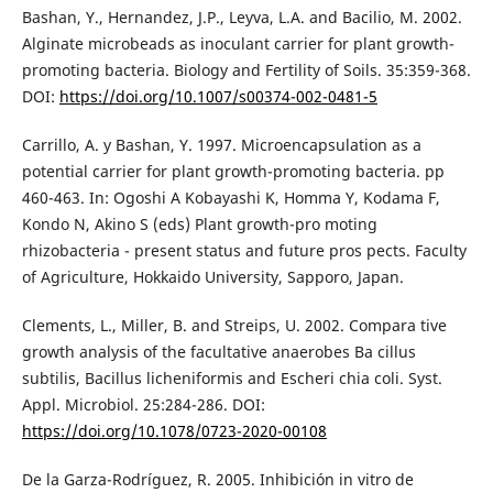
Bashan, Y., Hernandez, J.P., Leyva, L.A. and Bacilio, M. 2002.
Alginate microbeads as inoculant carrier for plant growth-
promoting bacteria. Biology and Fertility of Soils. 35:359-368.
DOI:
https://doi.org/10.1007/s00374-002-0481-5
Carrillo, A. y Bashan, Y. 1997. Microencapsulation as a
potential carrier for plant growth-promoting bacteria. pp
460-463. In: Ogoshi A Kobayashi K, Homma Y, Kodama F,
Kondo N, Akino S (eds) Plant growth-pro moting
rhizobacteria - present status and future pros pects. Faculty
of Agriculture, Hokkaido University, Sapporo, Japan.
Clements, L., Miller, B. and Streips, U. 2002. Compara tive
growth analysis of the facultative anaerobes Ba cillus
subtilis, Bacillus licheniformis and Escheri chia coli. Syst.
Appl. Microbiol. 25:284-286. DOI:
https://doi.org/10.1078/0723-2020-00108
De la Garza-Rodríguez, R. 2005. Inhibición in vitro de