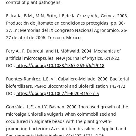
control of plant pathogens.
Estrada, B.M., M.N. Brito, L.E de la Cruz y V.A., Gómez. 2006.
Producción de jitomate en condiciones protegidas. pp. 36-
37. In: Memorias del IX Congreso Nacional Agronómico. 26-
27 de abril de 2006. Texcoco, México.
Fery A., F. Dubreuil and H. Möhwald. 2004. Mechanics of
artificial microcapsules. New Journal of Physics. 6:18-22.
DOI:
https://doi.org/10.1088/1367-2630/6/1/018
Fuentes-Ramírez, L.E. y J. Caballero-Mellado. 2006. Bac terial
biofertilizers. PGPR: Biocontrol and Biofertilization 143-172.
DOI:
https://doi.org/10.1007/1-4020-4152-7_5
González, L.E. and Y. Bashan. 2000. Increased growth of the
microalga Chlorella vulgaris when coimmobilized and
cocultured in alginate beads with the plant growth-
promoting bacterium Azospirillum brasilense. Applied and
Environmental Microbiology. 66:1527-1531. DOI: