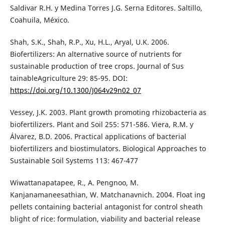
Saldivar R.H. y Medina Torres J.G. Serna Editores. Saltillo,
Coahuila, México.
Shah, S.K., Shah, R.P., Xu, H.L., Aryal, U.K. 2006.
Biofertilizers: An alternative source of nutrients for
sustainable production of tree crops. Journal of Sus
tainableAgriculture 29: 85-95. DOI:
https://doi.org/10.1300/J064v29n02_07
Vessey, J.K. 2003. Plant growth promoting rhizobacteria as
biofertilizers. Plant and Soil 255: 571-586. Viera, R.M. y
Álvarez, B.D. 2006. Practical applications of bacterial
biofertilizers and biostimulators. Biological Approaches to
Sustainable Soil Systems 113: 467-477
Wiwattanapatapee, R., A. Pengnoo, M.
Kanjanamaneesathian, W. Matchanavnich. 2004. Float ing
pellets containing bacterial antagonist for control sheath
blight of rice: formulation, viability and bacterial release