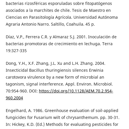
bacterias rizosféricas esporuladas sobre fitopatógenos
asociados a la marchites de chile. Tesis de Maestro en
Ciencias en Parasitología Agrícola. Universidad Autónoma
Agraria Antonio Narro. Saltillo, Coahuila. 45 p.
Díaz, V.P., Ferrera C.R. y Almaraz S.J. 2001. Inoculación de
bacterias promotoras de crecimiento en lechuga. Terra
19:327-335
Dong, Y.H., X.F. Zhang, J.L. Xu and L.H. Zhang. 2004.
Insecticidal Bacillus thuringiensis silences Erwinia
carotovora virulence by a new form of microbial an
tagonism, signal interference. Appl. Environ. Microbiol.
70:954-960. DOI:
https://doi.org/10.1128/AEM.70.2.954-
960.2004
Engelhard, A. 1986. Greenhouse evaluation of soil-applied
fungicides for Fusarium wilt of chrysanthemum. pp. 30-31.
In: Hickey, K.D. (Ed.) Methods for evaluating pesticides for