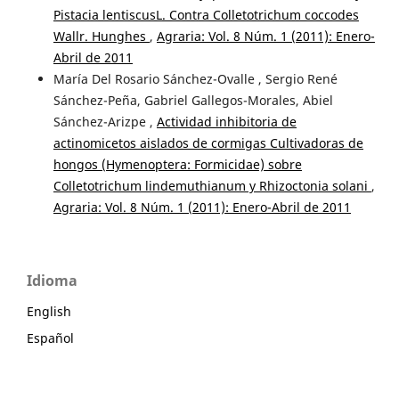
Pistacia lentiscusL. Contra Colletotrichum coccodes
Wallr. Hunghes
,
Agraria: Vol. 8 Núm. 1 (2011): Enero-
Abril de 2011
María Del Rosario Sánchez-Ovalle , Sergio René
Sánchez-Peña, Gabriel Gallegos-Morales, Abiel
Sánchez-Arizpe ,
Actividad inhibitoria de
actinomicetos aislados de cormigas Cultivadoras de
hongos (Hymenoptera: Formicidae) sobre
Colletotrichum lindemuthianum y Rhizoctonia solani
,
Agraria: Vol. 8 Núm. 1 (2011): Enero-Abril de 2011
Idioma
English
Español