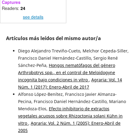
Captures
Readers:
24
see details
Artículos más leídos del mismo autor/a
Diego Alejandro Treviño-Cueto, Melchor Cepeda-Siller,
Francisco Daniel Hernández-Castillo, Sergio René
Sánchez-Peña,
Hongos nematófagos del género
Arthrobotrys spp., en el control de Meloidogyne
incognita bajo condiciones in vitro
,
Agraria: Vol. 14
Núm. 1 (2017): Enero-Abril de 2017
Alfonso López-Benítez, Francisco Javier Almanza-
Pecina, Francisco Daniel Hernández-Castillo, Mariano
Mendoza-Elos,
Efecto inhibitorio de extractos
vegetales acuosos sobre Rhizoctonia solani Kühn in
vitro
,
Agraria: Vol. 2 Núm. 1 (2005): Enero-Abril de
2005