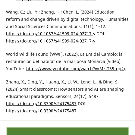
Wang, C.; Liu, Y.; Zhang, H.; Chen, L. (2024) Education
reform and change driven by digital technology. Humanities
and Social Sciences Communications, 11(1), 1–12.
https://doi.org/10.1057/s41599-024-02717-y
DOI:
https://doi.org/10.1057/s41599-024-02717-y
World Wildlife Found (WWF). (2022). La Era del Cambio: la
restauración del hábitat de la mariposa Monarca [Video].
YouTube.
https://www.youtube.com/watch?v=MzfT35_qg2g
Zhang, X., Ding, Y., Huang, X., Li, W., Long, L., & Ding, S.
(2024) Smart classrooms: How sensors and AI are shaping
educational paradigms. Sensors, 24(17), 5487.
https://doi.org/10.3390/s24175487
DOI:
https://doi.org/10.3390/s24175487