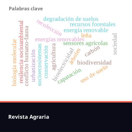
Palabras clave
degradación de suelos
recolección
resilencia socioambiental
recursos forestales
conflicto humano-fauna
energía renovable
leña
sociedad
energías renovables
biología molecular
sensores agrícolas
agricultura
socioecosistemas
carbón
conservación
árboles
bioelectricidad
urbanización
biodiversidad
uso de suelo
capatación
Revista Agraria