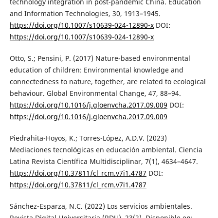
technology integration in post-pandemic China. Education
and Information Technologies, 30, 1913–1945.
https://doi.org/10.1007/s10639-024-12890-x
DOI:
https://doi.org/10.1007/s10639-024-12890-x
Otto, S.; Pensini, P. (2017) Nature-based environmental
education of children: Environmental knowledge and
connectedness to nature, together, are related to ecological
behaviour. Global Environmental Change, 47, 88–94.
https://doi.org/10.1016/j.gloenvcha.2017.09.009
DOI:
https://doi.org/10.1016/j.gloenvcha.2017.09.009
Piedrahita-Hoyos, K.; Torres-López, A.D.V. (2023)
Mediaciones tecnológicas en educación ambiental. Ciencia
Latina Revista Científica Multidisciplinar, 7(1), 4634–4647.
https://doi.org/10.37811/cl_rcm.v7i1.4787
DOI:
https://doi.org/10.37811/cl_rcm.v7i1.4787
Sánchez-Esparza, N.C. (2022) Los servicios ambientales.
Revista Digital Universitaria (RDU), 23(2). Disponible en: