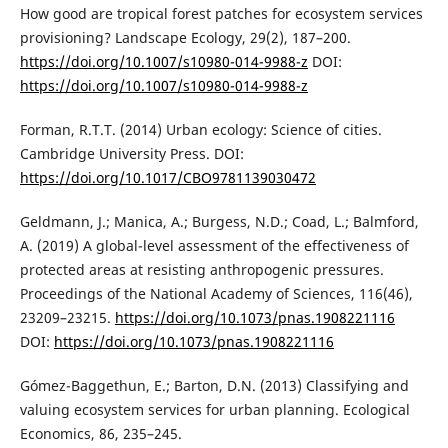
How good are tropical forest patches for ecosystem services
provisioning? Landscape Ecology, 29(2), 187–200.
https://doi.org/10.1007/s10980-014-9988-z
DOI:
https://doi.org/10.1007/s10980-014-9988-z
Forman, R.T.T. (2014) Urban ecology: Science of cities.
Cambridge University Press. DOI:
https://doi.org/10.1017/CBO9781139030472
Geldmann, J.; Manica, A.; Burgess, N.D.; Coad, L.; Balmford,
A. (2019) A global-level assessment of the effectiveness of
protected areas at resisting anthropogenic pressures.
Proceedings of the National Academy of Sciences, 116(46),
23209–23215.
https://doi.org/10.1073/pnas.1908221116
DOI:
https://doi.org/10.1073/pnas.1908221116
Gómez-Baggethun, E.; Barton, D.N. (2013) Classifying and
valuing ecosystem services for urban planning. Ecological
Economics, 86, 235–245.