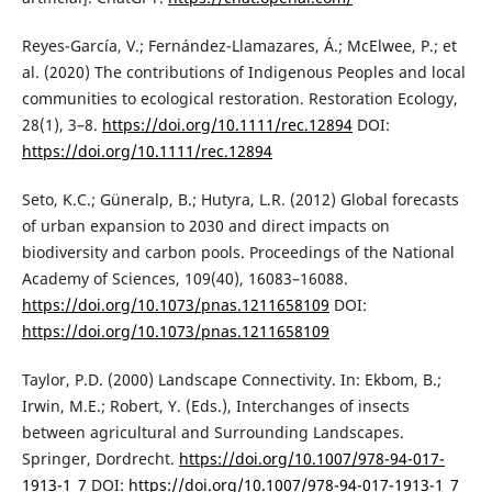
Reyes-García, V.; Fernández-Llamazares, Á.; McElwee, P.; et
al. (2020) The contributions of Indigenous Peoples and local
communities to ecological restoration. Restoration Ecology,
28(1), 3–8.
https://doi.org/10.1111/rec.12894
DOI:
https://doi.org/10.1111/rec.12894
Seto, K.C.; Güneralp, B.; Hutyra, L.R. (2012) Global forecasts
of urban expansion to 2030 and direct impacts on
biodiversity and carbon pools. Proceedings of the National
Academy of Sciences, 109(40), 16083–16088.
https://doi.org/10.1073/pnas.1211658109
DOI:
https://doi.org/10.1073/pnas.1211658109
Taylor, P.D. (2000) Landscape Connectivity. In: Ekbom, B.;
Irwin, M.E.; Robert, Y. (Eds.), Interchanges of insects
between agricultural and Surrounding Landscapes.
Springer, Dordrecht.
https://doi.org/10.1007/978-94-017-
1913-1_7
DOI:
https://doi.org/10.1007/978-94-017-1913-1_7