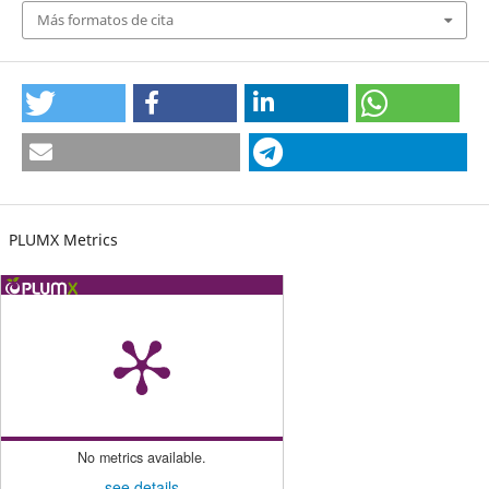
Más formatos de cita
PLUMX Metrics
No metrics available.
see details