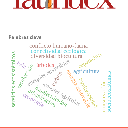
Palabras clave
conflicto humano-fauna
conectividad ecológica
capatación
servicios ecosistémicos
diversidad biocultural
energías renovables
leña
árboles
recolección
agricultura
energía renovable
carbón
socioecosistemas
biodiversidad
sensores agrícolas
conservación
bioelectricidad
urbanización
economia