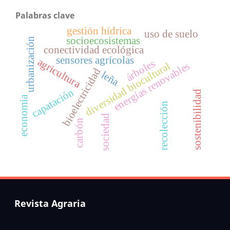
Palabras clave
gestión hídrica
uso de suelo
socioecosistemas
urbanización
conectividad ecológica
sensores agrícolas
agricultura
árboles
energías renovables
diversidad biocultural
bioelectricidad
leña
capatación
sostenibilidad
economia
recolección
sociedad
carbón
Revista Agraria