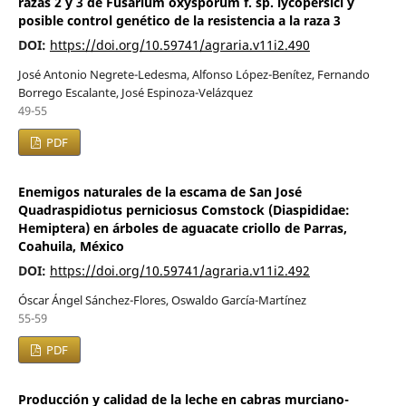
razas 2 y 3 de Fusarium oxysporum f. sp. lycopersici y
posible control genético de la resistencia a la raza 3
DOI:
https://doi.org/10.59741/agraria.v11i2.490
José Antonio Negrete-Ledesma, Alfonso López-Benítez, Fernando
Borrego Escalante, José Espinoza-Velázquez
49-55
PDF
Enemigos naturales de la escama de San José
Quadraspidiotus perniciosus Comstock (Diaspididae:
Hemiptera) en árboles de aguacate criollo de Parras,
Coahuila, México
DOI:
https://doi.org/10.59741/agraria.v11i2.492
Óscar Ángel Sánchez-Flores, Oswaldo García-Martínez
55-59
PDF
Producción y calidad de la leche en cabras murciano-