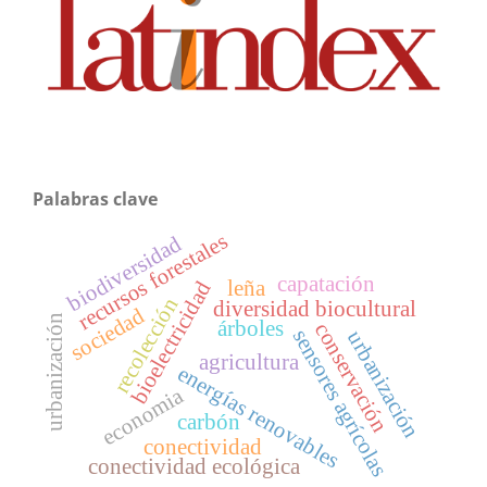
Palabras clave
recursos forestales
biodiversidad
capatación
leña
bioelectricidad
recolección
diversidad biocultural
sociedad
urbanización
árboles
conservación
sensores agrícolas
urbanización
agricultura
energías renovables
economia
carbón
conectividad
conectividad ecológica