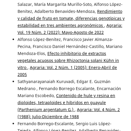
Salazar, María Margarita Murillo-Soto, Alfonso López-
Benítez, Adalberto Benavides-Mendoza,
Rendimiento
y calidad de fruto en tomate, diferencias genotípicas y
estabilidad en tres ambientes agronómicos
,
Agraria:
Vol. 19 Núm. 2 (2022): Mayo-Agosto de 2022
Alfonso López-Benítez, Francisco Javier Almanza-
Pecina, Francisco Daniel Hernández-Castillo, Mariano
Mendoza-Elos,
Efecto inhibitorio de extractos
vegetales acuosos sobre Rhizoctonia solani Kühn in
vitro
,
Agraria: Vol. 2 Núm. 1 (2005): Enero-Abril de
2005
Sathyanarayanaiah Kuruvadi, Edgar E. Guzmán
Medrano , Fernando Borrego Escalante, Encarnación
Mariano Escobedo,
Contenido de hule y resina en
diploides, tetraploides e hibridos en guayule
(Parthenium argentatum G.)
,
Agraria: Vol. 4 Núm. 2
(1988): Julio-Diciembre de 1988
Fernando Borrego-Escalante, Sergio Luis López-
Tejeda, Alfonso López-Benítez, Adalberto Benavides-