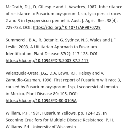
McGrath, D.J., D. Gillespie and L. Vawdrey. 1987. Inhe ritance
of resistance to Fusarium oxysporum f. sp. lyco persici races
2 and 3 in Lycopersicon pennellii. Aust. J. Agric. Res. 38(4):
729-733. DOI:
https://doi.org/10.1071/AR9870729
Summerell, B.A., R. Botanic, G. Sydney, N.S. Wales and J.F.
Leslie. 2003. A Utilitarian Approach to Fusarium
Identification. Plant Disease 87(2): 117-128. DOI:
https://doi.org/10.1094/PDIS.2003.87.2.117
Valenzuela-Ureta, J.G., D.A. Lawn, R.F. Heisey and V.
Zamudio-Guzman. 1996. First report of Fusarium wilt race 3,
caused by Fusarium oxysporum f sp. Lycopersici of tomato
in Mexico. Plant Disease 80: 105. DOI:
https://doi.org/10.1094/PD-80-0105A
William, P.H. 1981. Fusarium Yellows, pp. 124-129. In
Sceening Crucifers for Multiple Disease Resistance. P. H.
Williams, Ed. University of Wisconsin.