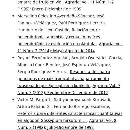
amarre de fruto en vid
,
Agraria: Vol. 11 Núm. 1-2
(1995): Enero-Diciembre de 1995
Marselino Celestino Avendaño-Sánchez, José
Espinoza-Velázquez, Raúl Rodríguez-Herrera,
Humberto de León-Castillo,
Relación entre
poliembrionía, apomixis y xenia en maíces
poliembriónicos: evaluación en plántula
,
Agraria: Vol.
11 Núm. 2 (2014): Mayo-Agosto de 2014
Reynol Fernández-Aguilar , Arnoldo Oyervides-García,
Alfonso López-Benítez, José Espinoza-Velázquez,
Sergio Rodríguez-Herrera,
Respuesta de cuatro
genotipos de maíz tropical al achaparramiento
ocasionado por Spiroplasma kunkelli
,
Agraria: Vol. 9
Núm. 3 (2012): Septiembre-Diciembre de 2012
Víctor M. Parga T., Sathyanarayanaiah Kuruvadi,
Arturo Palomo Gil, Fernando Borrego Escalante,
Heterosis para diferentes características cuantitativas
en algodón Gossypium hirsutum L.
,
Agraria: Vol. 8
Núm. 2 (1992): Julio-Diciembre de 1992