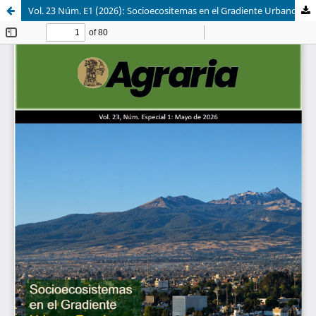
Vol. 23 Núm. E1 (2026): Socioecositemas en el Gradiente Urbano-Rural: Conectividad, resiliencia y sostenibilidad territorial