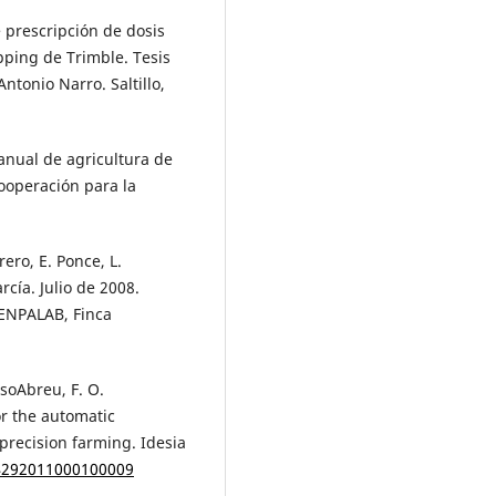
 prescripción de dosis
ping de Trimble. Tesis
tonio Narro. Saltillo,
anual de agricultura de
Cooperación para la
ero, E. Ponce, L.
rcía. Julio de 2008.
CENPALAB, Finca
osoAbreu, F. O.
r the automatic
precision farming. Idesia
34292011000100009