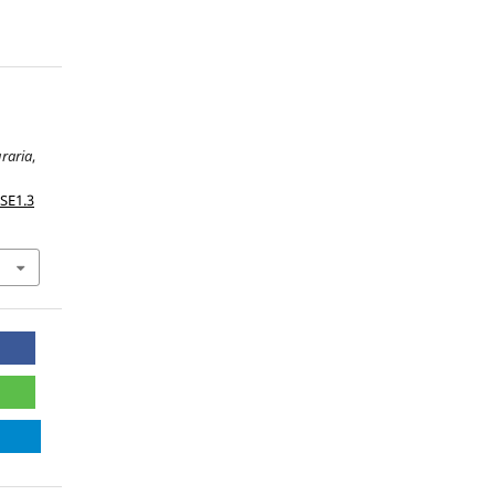
raria
,
iSE1.3