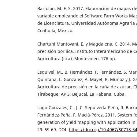
Bartolón, M. F. S. 2017. Elaboración de mapas de
variable empleando el Software Farm Works Map
de Licenciatura. Universidad Autónoma Agraria An
Coahuila, México.
Chartuni Mantovani, E. y Magdalena, C. 2014. M
precisión por iica. Instituto Interamericano de 
Agricultura (iica). Montevideo. 176 pp.
Esquivel, M., B. Hernández, F. Fernández, S. Marr
Quintana, L. González, A. Mayet, R. Muñoz y J. Ga
Agricultura de precisión en la caña de azúcar. 
Tirabeque, AP 3, Bejucal, La Habana, Cuba.
Lago-Gonzales, C., J. C. Sepúlveda-Peña, R. Barr
Fernández-Peña, F. Maciá-Pérez. 2011. System fo
generation of yield mapping with application in 
29: 59-69. DOI:
https://doi.org/10.4067/S0718-