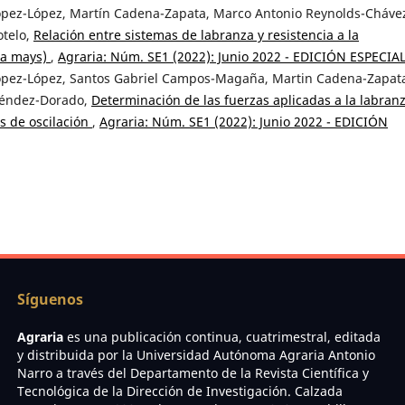
López-López, Martín Cadena-Zapata, Marco Antonio Reynolds-Cháve
otelo,
Relación entre sistemas de labranza y resistencia a la
ea mays)
,
Agraria: Núm. SE1 (2022): Junio 2022 - EDICIÓN ESPECIA
López-López, Santos Gabriel Campos-Magaña, Martin Cadena-Zapat
Méndez-Dorado,
Determinación de las fuerzas aplicadas a la labran
s de oscilación
,
Agraria: Núm. SE1 (2022): Junio 2022 - EDICIÓN
Síguenos
Agraria
es una publicación continua, cuatrimestral, editada
y distribuida por la Universidad Autónoma Agraria Antonio
Narro a través del Departamento de la Revista Científica y
Tecnológica de la Dirección de Investigación. Calzada