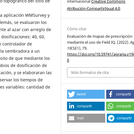
 topográfico del sitio de
internacional
Creative Commons
Atribución-CompartirIgual 4.0
.
 la aplicación WMSurvey y
Además, se evaluaron los
Cómo citar
e al azar con arreglo de
Evaluación de mapas de prescripción
dosificaciones: 40, 60,
mediante el uso de Field IQ. (2022).
Ag
un controlador de
19
(SE1), 79.
a la sembradora a un
https://doi.org/10.59741/agraria.v19
ósito de que mediante los
0
mbios de dosificación de
Más formatos de cita
ación, y se elaboraran las
servar los tiempos de
es variables: cantidad de
tweet
compartir
compartir
compartir
mail
compartir