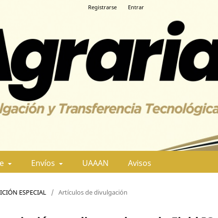
Registrarse
Entrar
de
Envíos
UAAAN
Avisos
EDICIÓN ESPECIAL
/
Artículos de divulgación