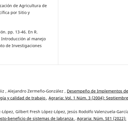
icación de Agricultura de
fica por Sitio y
ión. pp. 13-46. En R.
n: Introducción al manejo
tuto de Investigaciones
z , Alejandro Zermeño-González ,
Desempeño de Implementos d
ía y calidad de trabajo
,
Agraria: Vol. 1 Núm. 3 (2004): Septiembre
López, Gilbert Fresh López-López, Jesús Rodolfo Valenzuela-Garcí
osto-beneficio de sistemas de labranza
,
Agraria: Núm. SE1 (2022):