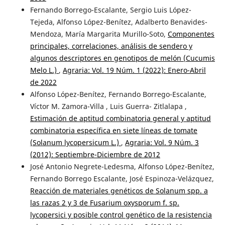
Fernando Borrego-Escalante, Sergio Luis López-
Tejeda, Alfonso López-Benítez, Adalberto Benavides-
Mendoza, María Margarita Murillo-Soto,
Componentes
principales, correlaciones, análisis de sendero y
algunos descriptores en genotipos de melón (Cucumis
Melo L.)
,
Agraria: Vol. 19 Núm. 1 (2022): Enero-Abril
de 2022
Alfonso López-Benítez, Fernando Borrego-Escalante,
Víctor M. Zamora-Villa , Luis Guerra- Zitlalapa ,
Estimación de aptitud combinatoria general y aptitud
combinatoria específica en siete líneas de tomate
(Solanum lycopersicum L.)
,
Agraria: Vol. 9 Núm. 3
(2012): Septiembre-Diciembre de 2012
José Antonio Negrete-Ledesma, Alfonso López-Benítez,
Fernando Borrego Escalante, José Espinoza-Velázquez,
Reacción de materiales genéticos de Solanum spp. a
las razas 2 y 3 de Fusarium oxysporum f. sp.
lycopersici y posible control genético de la resistencia