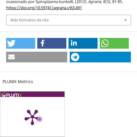
ocasionado por Spiroplasma kunkelli. (2012).
Agraria
,
9
(3), 81-85.
https://doi.org/10.59741/agraria.v9i3.491
Más formatos de cita
PLUMX Metrics