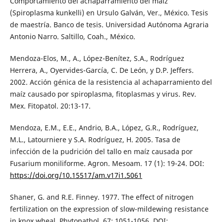
Comportamiento del achaparramiento del maíz
(Spiroplasma kunkelli) en Ursulo Galván, Ver., México. Tesis
de maestría. Banco de tesis. Universidad Autónoma Agraria
Antonio Narro. Saltillo, Coah., México.
Mendoza-Elos, M., A., López-Benítez, S.A., Rodríguez
Herrera, A., Oyervides-García, C. De León, y D.P. Jeffers.
2002. Acción génica de la resistencia al achaparramiento del
maíz causado por spiroplasma, fitoplasmas y virus. Rev.
Mex. Fitopatol. 20:13-17.
Mendoza, E.M., E.E., Andrio, B.A., López, G.R., Rodríguez,
M.L., Latourniere y S.A. Rodríguez, H. 2005. Tasa de
infección de la pudrición del tallo en maíz causada por
Fusarium moniliforme. Agron. Mesoam. 17 (1): 19-24. DOI:
https://doi.org/10.15517/am.v17i1.5061
Shaner, G. and R.E. Finney. 1977. The effect of nitrogen
fertilization on the expression of slow-mildewing resistance
in knox wheal. Phytopathol. 67: 1051-1056. DOI: