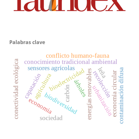
Palabras clave
conflicto humano-fauna
conectividad ecológica
conocimiento tradicional ambiental
sensores agrícolas
leña
bioelectricidad
contaminación difusa
energías renovables
recolección
economia circular
agricultura
capatación
árboles
urbanización
carbón
biodiversidad
economia
sociedad