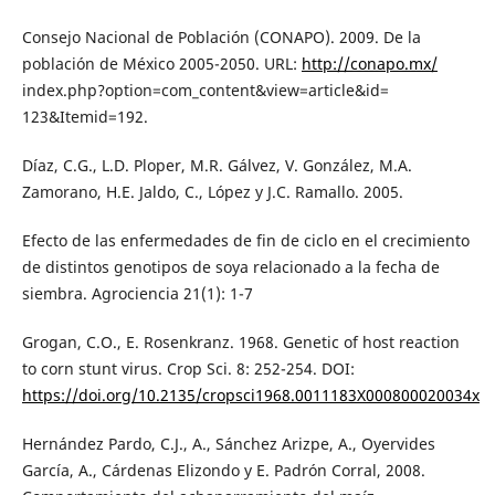
Consejo Nacional de Población (CONAPO). 2009. De la
población de México 2005-2050. URL:
http://conapo.mx/
index.php?option=com_content&view=article&id=
123&Itemid=192.
Díaz, C.G., L.D. Ploper, M.R. Gálvez, V. González, M.A.
Zamorano, H.E. Jaldo, C., López y J.C. Ramallo. 2005.
Efecto de las enfermedades de fin de ciclo en el crecimiento
de distintos genotipos de soya relacionado a la fecha de
siembra. Agrociencia 21(1): 1-7
Grogan, C.O., E. Rosenkranz. 1968. Genetic of host reaction
to corn stunt virus. Crop Sci. 8: 252-254. DOI:
https://doi.org/10.2135/cropsci1968.0011183X000800020034x
Hernández Pardo, C.J., A., Sánchez Arizpe, A., Oyervides
García, A., Cárdenas Elizondo y E. Padrón Corral, 2008.