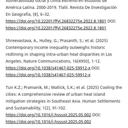
Vulnerabilidad social y clima extremo en estudios de
América Latina. 2000-2019. Tlalli. Revista De Investigación
En Geografía, (8), 6–32.
https://doi.org/10.22201/ffyl.26832275e.2022.8.1801
DOI:
https://doi.org/10.22201/ffyl.26832275e.2022.8.1801
Shreevastava, A., Hulley, G.; Prasanth, S.; et al. (2025)
Contemporary income inequality outweighs historic
redlining in shaping intra-urban heat disparities in Los
Angeles. Nature Communications, 16(4950), 1-12.
https://doi.org/10.1038/s41467-025-59912-x
DOI:
https://doi.org/10.1038/s41467-025-59912-x
Tun K.Z.; Pramanik, M.; Mallick, S.K.; et al. (2025) Cooling the
cities: A comprehensive review of urban heat island
mitigation strategies in Southeast Asia. Human Settlements
and Sustainability, 1(2), 91-102.
https://doi.org/10.1016/j.hssust.2025.05.002
DOI:
https://doi.org/10.1016/j.hssust.2025.05.002