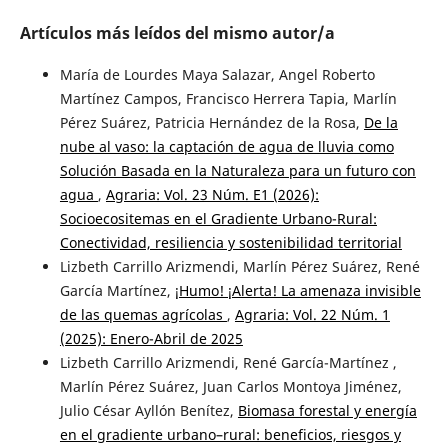
Artículos más leídos del mismo autor/a
María de Lourdes Maya Salazar, Angel Roberto
Martínez Campos, Francisco Herrera Tapia, Marlín
Pérez Suárez, Patricia Hernández de la Rosa,
De la
nube al vaso: la captación de agua de lluvia como
Solución Basada en la Naturaleza para un futuro con
agua
,
Agraria: Vol. 23 Núm. E1 (2026):
Socioecositemas en el Gradiente Urbano-Rural:
Conectividad, resiliencia y sostenibilidad territorial
Lizbeth Carrillo Arizmendi, Marlín Pérez Suárez, René
García Martínez,
¡Humo! ¡Alerta! La amenaza invisible
de las quemas agrícolas
,
Agraria: Vol. 22 Núm. 1
(2025): Enero-Abril de 2025
Lizbeth Carrillo Arizmendi, René García-Martínez ,
Marlín Pérez Suárez, Juan Carlos Montoya Jiménez,
Julio César Ayllón Benítez,
Biomasa forestal y energía
en el gradiente urbano–rural: beneficios, riesgos y