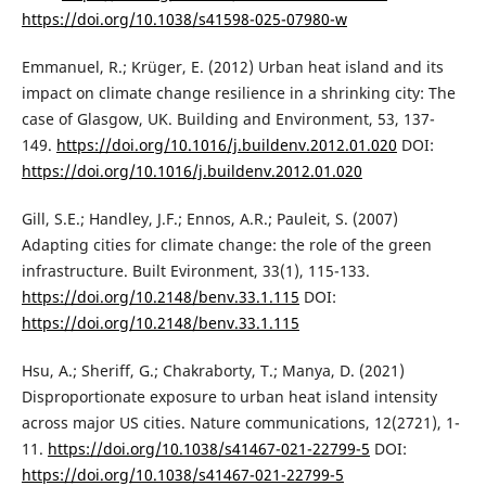
https://doi.org/10.1038/s41598-025-07980-w
Emmanuel, R.; Krüger, E. (2012) Urban heat island and its
impact on climate change resilience in a shrinking city: The
case of Glasgow, UK. Building and Environment, 53, 137-
149.
https://doi.org/10.1016/j.buildenv.2012.01.020
DOI:
https://doi.org/10.1016/j.buildenv.2012.01.020
Gill, S.E.; Handley, J.F.; Ennos, A.R.; Pauleit, S. (2007)
Adapting cities for climate change: the role of the green
infrastructure. Built Evironment, 33(1), 115-133.
https://doi.org/10.2148/benv.33.1.115
DOI:
https://doi.org/10.2148/benv.33.1.115
Hsu, A.; Sheriff, G.; Chakraborty, T.; Manya, D. (2021)
Disproportionate exposure to urban heat island intensity
across major US cities. Nature communications, 12(2721), 1-
11.
https://doi.org/10.1038/s41467-021-22799-5
DOI:
https://doi.org/10.1038/s41467-021-22799-5