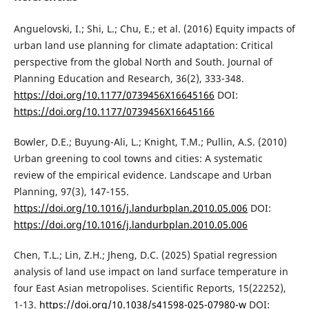
Anguelovski, I.; Shi, L.; Chu, E.; et al. (2016) Equity impacts of
urban land use planning for climate adaptation: Critical
perspective from the global North and South. Journal of
Planning Education and Research, 36(2), 333-348.
https://doi.org/10.1177/0739456X16645166
DOI:
https://doi.org/10.1177/0739456X16645166
Bowler, D.E.; Buyung-Ali, L.; Knight, T.M.; Pullin, A.S. (2010)
Urban greening to cool towns and cities: A systematic
review of the empirical evidence. Landscape and Urban
Planning, 97(3), 147-155.
https://doi.org/10.1016/j.landurbplan.2010.05.006
DOI:
https://doi.org/10.1016/j.landurbplan.2010.05.006
Chen, T.L.; Lin, Z.H.; Jheng, D.C. (2025) Spatial regression
analysis of land use impact on land surface temperature in
four East Asian metropolises. Scientific Reports, 15(22252),
1-13.
https://doi.org/10.1038/s41598-025-07980-w
DOI: